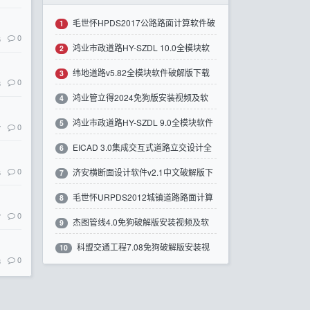
毛世怀HPDS2017公路路面计算软件破
1
0
6
鸿业市政道路HY-SZDL 10.0全模块软
解版下载
2
纬地道路v5.82全模块软件破解版下载
件破解版下载
3
0
8
鸿业管立得2024免狗版安装视频及软
4
鸿业市政道路HY-SZDL 9.0全模块软件
件下载带注册机
5
0
7
EICAD 3.0集成交互式道路立交设计全
破解版下载
6
0
济安横断面设计软件v2.1中文破解版下
6
模块软件破解版下载
7
毛世怀URPDS2012城镇道路路面计算
载
8
0
7
杰图管线4.0免狗破解版安装视频及软
软件破解版下载
9
科盟交通工程7.08免狗破解版安装视
件下载
10
0
8
频及软件下载