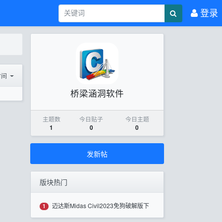
登录
时间
桥梁涵洞软件
主题数
今日贴子
今日主题
1
0
0
发新帖
版块热门
迈达斯Midas Civil2023免狗破解版下
1