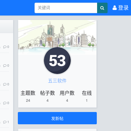
登录
0
5
0
9
五三软件
0
5
主题数
帖子数
用户数
在线
24
4
4
1
0
0
发新帖
1
5