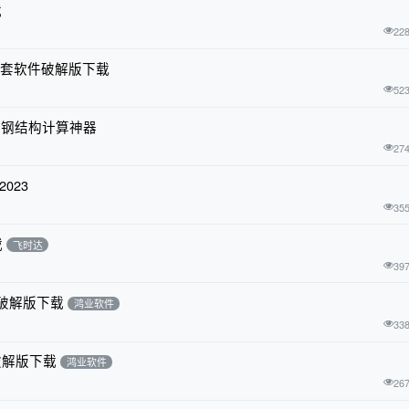
载
22
正全套软件破解版下载
52
00版，钢结构计算神器
27
023
35
载
飞时达
39
件破解版下载
鸿业软件
33
件破解版下载
鸿业软件
26