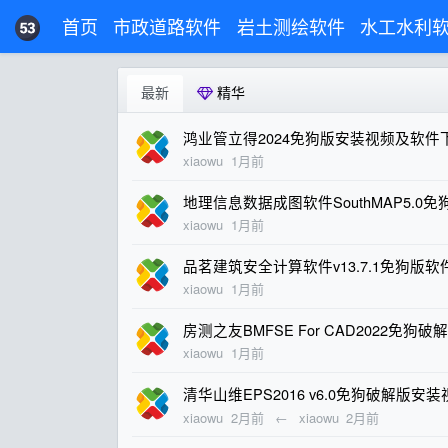
首页
市政道路软件
岩土测绘软件
水工水利
最新
精华
鸿业管立得2024免狗版安装视频及软件
xiaowu
1月前
地理信息数据成图软件SouthMAP5.
xiaowu
1月前
品茗建筑安全计算软件v13.7.1免狗版
xiaowu
1月前
房测之友BMFSE For CAD2022免
xiaowu
1月前
清华山维EPS2016 v6.0免狗破解版
xiaowu
2月前
←
xiaowu
2月前