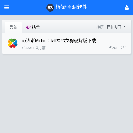
桥梁涵洞软件
最新
精华
排序：
回帖时间
迈达斯Midas Civil2023免狗破解版下载
xiaowu
3月前
0
261