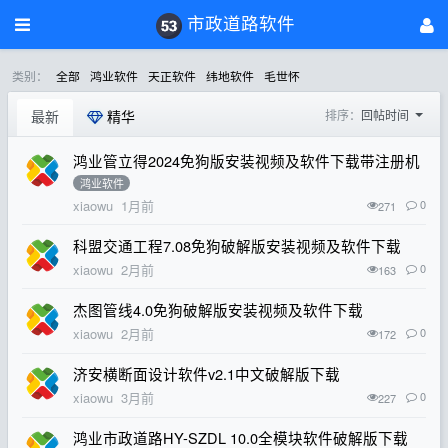
市政道路软件
类别：
全部
鸿业软件
天正软件
纬地软件
毛世怀
最新
精华
排序：
回帖时间
鸿业管立得2024免狗版安装视频及软件下载带注册机
鸿业软件
xiaowu
1月前
0
271
科盟交通工程7.08免狗破解版安装视频及软件下载
xiaowu
2月前
0
163
杰图管线4.0免狗破解版安装视频及软件下载
xiaowu
2月前
0
172
济安横断面设计软件v2.1中文破解版下载
xiaowu
3月前
0
227
鸿业市政道路HY-SZDL 10.0全模块软件破解版下载