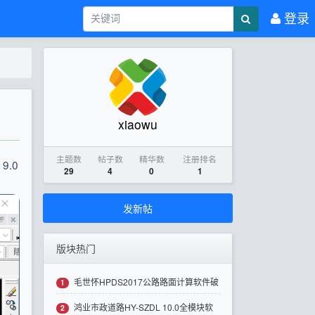
登录
xiaowu
主题数
帖子数
精华数
注册排名
9.0
29
4
0
1
发新帖
版块热门
毛世怀HPDS2017公路路面计算软件破
1
鸿业市政道路HY-SZDL 10.0全模块软
解版下载
2