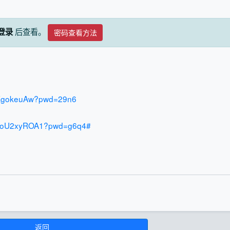
后查看。
登录
密码查看方法
vIEgokeuAw?pwd=29n6
UwteoU2xyROA1?pwd=g6q4#
返回