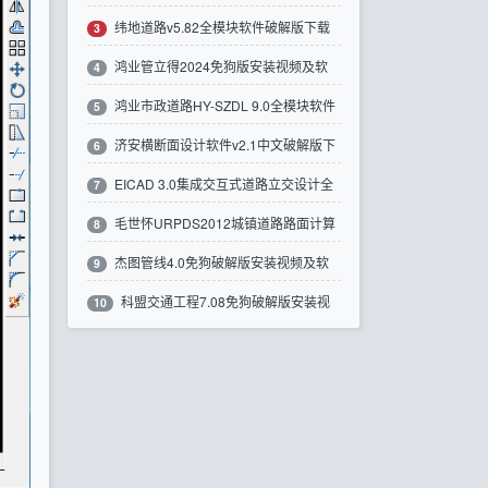
纬地道路v5.82全模块软件破解版下载
件破解版下载
3
鸿业管立得2024免狗版安装视频及软
4
鸿业市政道路HY-SZDL 9.0全模块软件
件下载带注册机
5
济安横断面设计软件v2.1中文破解版下
破解版下载
6
EICAD 3.0集成交互式道路立交设计全
载
7
毛世怀URPDS2012城镇道路路面计算
模块软件破解版下载
8
杰图管线4.0免狗破解版安装视频及软
软件破解版下载
9
科盟交通工程7.08免狗破解版安装视
件下载
10
频及软件下载