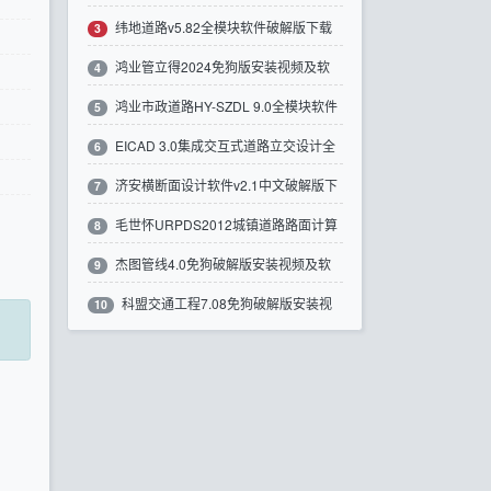
纬地道路v5.82全模块软件破解版下载
件破解版下载
3
鸿业管立得2024免狗版安装视频及软
4
鸿业市政道路HY-SZDL 9.0全模块软件
件下载带注册机
5
EICAD 3.0集成交互式道路立交设计全
破解版下载
6
济安横断面设计软件v2.1中文破解版下
模块软件破解版下载
7
毛世怀URPDS2012城镇道路路面计算
载
8
杰图管线4.0免狗破解版安装视频及软
软件破解版下载
9
科盟交通工程7.08免狗破解版安装视
件下载
10
频及软件下载