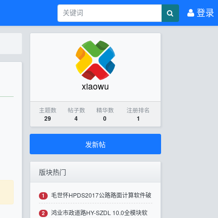
登录
xiaowu
主题数
帖子数
精华数
注册排名
29
4
0
1
发新帖
版块热门
毛世怀HPDS2017公路路面计算软件破
1
鸿业市政道路HY-SZDL 10.0全模块软
解版下载
2