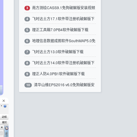
南方测绘CASS9.1免狗破解版安装视频
3
飞时达土方17.1软件带注册机破解版下
及软件下载
4
理正工具箱7.0PB4软件破解版下载
载
5
地理信息数据成图软件SouthMAP5.0免
6
飞时达土方13.0软件破解版下载
狗破解版安装视频及软件下载
7
飞时达土方14.0软件带注册机破解版下
8
理正人防4.0PB1软件破解版下载
载
9
清华山维EPS2016 v6.0免狗破解版安
10
装视频及软件下载