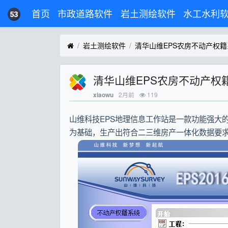
首页
市政道路软件
岩土测绘软件
水工水利
岩土测绘软件
清华山维EPS农房不动产权
2月前
119
xiaowu
山维科技EPS地理信息工作站是一款功能强大
为基础，生产出符合二三维房产一体化数据要