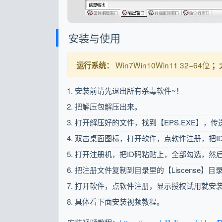
安装与使用
Win7Win10Win11 32+64位
运行系统：
；
安装前请先退出所有杀毒软件~！
把解压包解压出来。
打开解压好的文件，找到【EPS.EXE】，
双击桌面图标，打开软件，点软件注册，把I
打开注册机，把ID码粘贴上，全部勾选，然
把注册文件复制到目录里的【Liscense】
打开软件，点软件注册，显示授权试用就安
具体看下面安装视频教程。