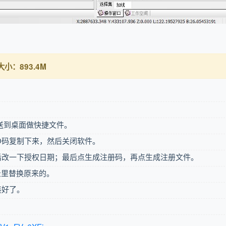
大小：
893.4M
传送到桌面做快捷文件。
D码复制下来，然后关闭软件。
后改一下授权日期；最后点生成注册码，再点生成注册文件。
目录里替换原来的。
装好了。