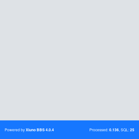
Powered by
Processed:
, SQL:
Xiuno BBS
4.0.4
0.136
25