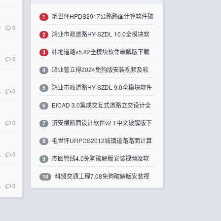
毛世怀HPDS2017公路路面计算软件破
1
0
2
鸿业市政道路HY-SZDL 10.0全模块软
解版下载
2
纬地道路v5.82全模块软件破解版下载
件破解版下载
3
0
4
鸿业管立得2024免狗版安装视频及软
4
鸿业市政道路HY-SZDL 9.0全模块软件
件下载带注册机
5
0
3
EICAD 3.0集成交互式道路立交设计全
破解版下载
6
0
济安横断面设计软件v2.1中文破解版下
模块软件破解版下载
4
7
毛世怀URPDS2012城镇道路路面计算
载
8
0
5
杰图管线4.0免狗破解版安装视频及软
软件破解版下载
9
科盟交通工程7.08免狗破解版安装视
件下载
10
0
5
频及软件下载